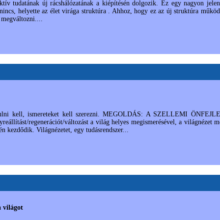
tív tudatának új rácshálózatának a kiépítésén dolgozik. Ez egy nagyon jelentő
ncs, helyette az élet virága struktúra . Ahhoz, hogy ez az új struktúra működ
 megváltozni....
anulni kell, ismereteket kell szerezni. MEGOLDÁS: A SZELLEMI ÖNFEJLESZ
llítást/regenerációt/változást a világ helyes megismerésével, a világnéze
 kezdődik. Világnézetet, egy tudásrendszer...
 világot