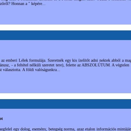
őről? Honnan a " képére...
emberi Lélek formulája. Szeretnék egy kis ízelítőt adni nektek abból a mag
Uránusz, - a feltétel nélküli szeretet tere), felette az ABSZOLÚTUM. A végtelen
 választotta. A földi valóságunkra...
ot
gfelel egy dolog, esemény, betegség norma, azaz etalon információs mintájának