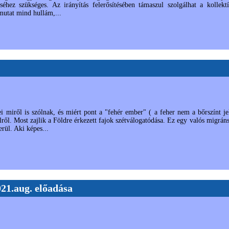
hez szükséges. Az irányítás felerősítésében támaszul szolgálhat a kollekt
mutat mind hullám,...
miről is szólnak, és miért pont a "fehér ember" ( a feher nem a bőrszínt jele
ről. Most zajlik a Földre érkezett fajok szétválogatódása. Ez egy valós migrán
rül. Aki képes...
21.aug. előadása