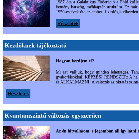
1987 óta a Galaktikus Föderáció a Föld kollek
kemény hatszög, méhkaptár struktúra. Ez már ni
1950-es évek óta az emberi fiziológia elkezdett
Részletek
Kezdőknek tájékoztató
Hogyan kezdjem el?
Mi azt valljuk, hogy minden lehetséges. T
gyakorlásokkal. KÉPZÉSI RENDSZER: A helyreá
és ALKALMAZNI. A változás az oktatás szintjén
Részletek
Kvantumszintű változás-egyszerűen
Az én hitvallásom, s jogomban áll így látni a