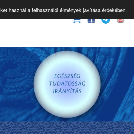
yamok
Gyakorló órák
Bevezető előadások
Web
iket használ a felhasználói élmények javítása érdekében.
t
Belépés
Regisztráció