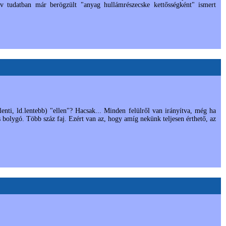
ív tudatban már berögzült "anyag hullámrészecske kettősségként" ismert
nti, ld.lentebb) "ellen"? Hacsak... Minden felülről van irányítva, még ha
s bolygó. Több száz faj. Ezért van az, hogy amíg nekünk teljesen érthető, az