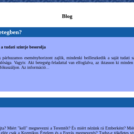
Blog
etegben?
a tudati szintje besorolja
 párhuzamos eseményhorizont zajlik, mindenki beilleszkedik a saját tudati s
ósága. Vagyis: Aki betegség-feladattal van elfoglalva, az iktasson ki minden 
fókuszáljon. Az információ...
ajta? Miért "kell" megnevezni a Teremtőt? És miért nézünk rá Emberként? Miér
 elég csak a Kozmikus Értelem és a Forrás megnevezés? Tudsz-e tökéletes vis