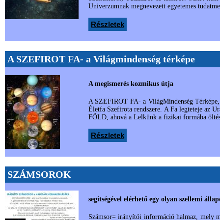
Univerzumnak megnevezett egyetemes tudatmez
Részletek
A SZEFIROT FA- a Világmindenség térképe
A megismerés kozmikus útja
A SZEFIROT FA- a VilágMindenség Térképe, az 
Életfa Szefirota rendszere. A Fa legteteje az 
FÖLD, ahová a Lelkünk a fizikai formába öltést
Részletek
SZÁMSOROK
segítségével elérhető egy olyan szellemi állap
Számsor= irányítói információ halmaz, mely me