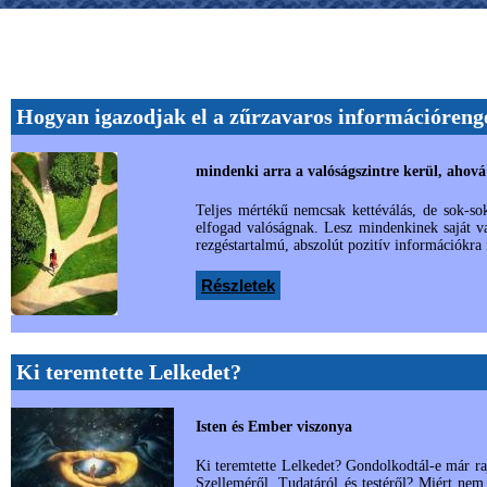
Hogyan igazodjak el a zűrzavaros információreng
mindenki arra a valóságszintre kerül, ahová 
Teljes mértékű nemcsak kettéválás, de sok-sok
elfogad valóságnak. Lesz mindenkinek saját val
rezgéstartalmú, abszolút pozitív információkra 
Részletek
Ki teremtette Lelkedet?
Isten és Ember viszonya
Ki teremtette Lelkedet? Gondolkodtál-e már r
Szelleméről, Tudatáról és testéről? Miért nem