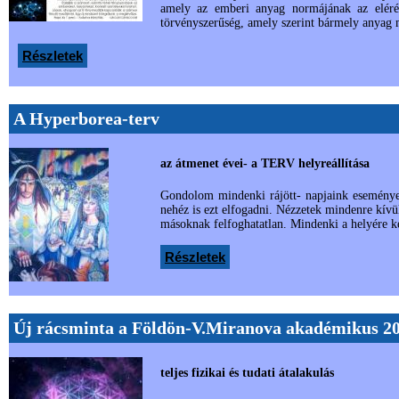
amely az emberi anyag normájának az elérésé
törvényszerűség, amely szerint bármely anyag 
Részletek
A Hyperborea-terv
az átmenet évei- a TERV helyreállítása
Gondolom mindenki rájött- napjaink eseményei 
nehéz is ezt elfogadni. Nézzetek mindenre kívül
másoknak felfoghatatlan. Mindenki a helyére ke
Részletek
Új rácsminta a Földön-V.Miranova akadémikus 20
teljes fizikai és tudati átalakulás