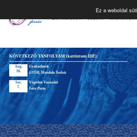
Tudástár
Alapelvek
Tanfol
Ez a weboldal süt
Letöltések
Média
Kapcsola
KÖVETKEZŐ TANFOLYAM (kattintson IDE):
Aug.
Gyakorlatok
16.
GYŐR, Mandala Teaház
Sze.
Végtelen Varázslat
7.
Ivica Porta