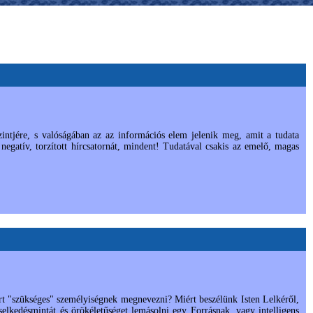
zintjére, s valóságában az az információs elem jelenik meg, amit a tudata
negatív, torzított hírcsatornát, mindent! Tudatával csakis az emelő, magas
t "szükséges" személyiségnek megnevezni? Miért beszélünk Isten Lelkéről,
elkedésmintát és örökéletűséget lemásolni egy Forrásnak, vagy intelligens