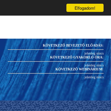
inárium
Könyvek
Blog
1
PRK-
U
Elfogadom!
KÖVETKEZŐ BEVEZETŐ ELŐADÁS:
jelenleg nincs
KÖVETKEZŐ GYAKORLÓ ÓRA:
jelenleg nincs
KÖVETKEZŐ WEBINÁRIUM:
jelenleg nincs