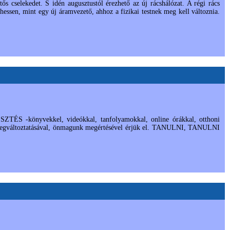
s cselekedet. S idén augusztustól érezhető az új rácshálózat. A régi rács
hessen, mint egy új áramvezető, ahhoz a fizikai testnek meg kell változnia.
TÉS -könyvekkel, videókkal, tanfolyamokkal, online órákkal, otthoni
t megváltoztatásával, önmagunk megértésével érjük el. TANULNI, TANULNI