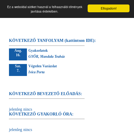
☰
Végtelen forrás
Ez a weboldal sütiket használ a felhasználói élmények
Elfogadom!
javítása érdekében.
KÖVETKEZŐ TANFOLYAM (kattintson IDE):
Aug.
Gyakorlatok
16.
GYŐR, Mandala Teaház
Sze.
Végtelen Varázslat
7.
Ivica Porta
KÖVETKEZŐ BEVEZETŐ ELŐADÁS:
jelenleg nincs
KÖVETKEZŐ GYAKORLÓ ÓRA:
jelenleg nincs