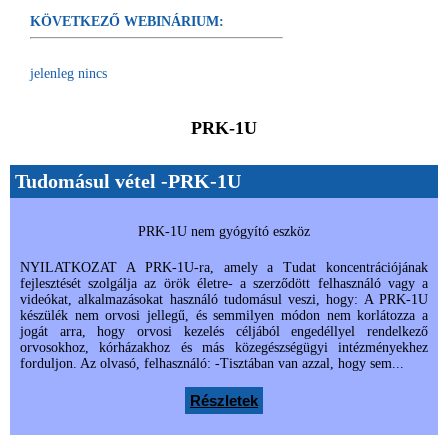
KÖVETKEZŐ WEBINÁRIUM:
jelenleg nincs
PRK-1U
Tudomásul vétel -PRK-1U
PRK-1U nem gyógyító eszköz
NYILATKOZAT A PRK-1U-ra, amely a Tudat koncentrációjának
fejlesztését szolgálja az örök életre- a szerződött felhasználó vagy a
videókat, alkalmazásokat használó tudomásul veszi, hogy: A PRK-1U
készülék nem orvosi jellegű, és semmilyen módon nem korlátozza a
jogát arra, hogy orvosi kezelés céljából engedéllyel rendelkező
orvosokhoz, kórházakhoz és más közegészségügyi intézményekhez
forduljon. Az olvasó, felhasználó: -Tisztában van azzal, hogy sem...
Részletek