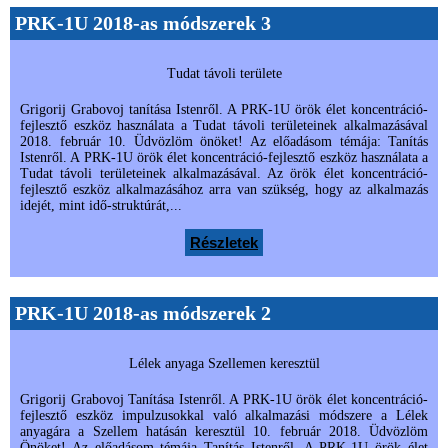
PRK-1U 2018-as módszerek 3
Tudat távoli területe
Grigorij Grabovoj tanítása Istenről. A PRK-1U örök élet koncentráció-
fejlesztő eszköz használata a Tudat távoli területeinek alkalmazásával
2018. február 10. Üdvözlöm önöket! Az előadásom témája: Tanítás
Istenről. A PRK-1U örök élet koncentráció-fejlesztő eszköz használata a
Tudat távoli területeinek alkalmazásával. Az örök élet koncentráció-
fejlesztő eszköz alkalmazásához arra van szükség, hogy az alkalmazás
idejét, mint idő-struktúrát,...
Részletek
PRK-1U 2018-as módszerek 2
Lélek anyaga Szellemen keresztül
Grigorij Grabovoj Tanítása Istenről. A PRK-1U örök élet koncentráció-
fejlesztő eszköz impulzusokkal való alkalmazási módszere a Lélek
anyagára a Szellem hatásán keresztül 10. február 2018. Üdvözlöm
Önöket! Az előadásom témája Tanítás Istenről. A PRK-1U örök élet