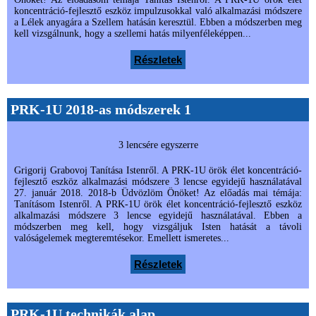
koncentráció-fejlesztő eszköz impulzusokkal való alkalmazási módszere
a Lélek anyagára a Szellem hatásán keresztül. Ebben a módszerben meg
kell vizsgálnunk, hogy a szellemi hatás milyenféleképpen...
Részletek
PRK-1U 2018-as módszerek 1
3 lencsére egyszerre
Grigorij Grabovoj Tanítása Istenről. A PRK-1U örök élet koncentráció-
fejlesztő eszköz alkalmazási módszere 3 lencse egyidejű használatával
27. január 2018. 2018-b Üdvözlöm Önöket! Az előadás mai témája:
Tanításom Istenről. A PRK-1U örök élet koncentráció-fejlesztő eszköz
alkalmazási módszere 3 lencse egyidejű használatával. Ebben a
módszerben meg kell, hogy vizsgáljuk Isten hatását a távoli
valóságelemek megteremtésekor. Emellett ismeretes...
Részletek
PRK-1U technikák alap