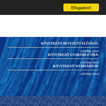
inárium
Könyvek
Blog
1
PRK-
U
Elfogadom!
KÖVETKEZŐ BEVEZETŐ ELŐADÁS:
jelenleg nincs
KÖVETKEZŐ GYAKORLÓ ÓRA:
jelenleg nincs
KÖVETKEZŐ WEBINÁRIUM:
jelenleg nincs