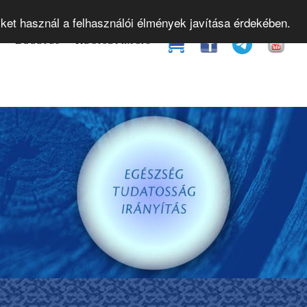
yamok
Gyakorló órák
Bevezető előadások
Web
iket használ a felhasználói élmények javítása érdekében.
t
Belépés
Regisztráció