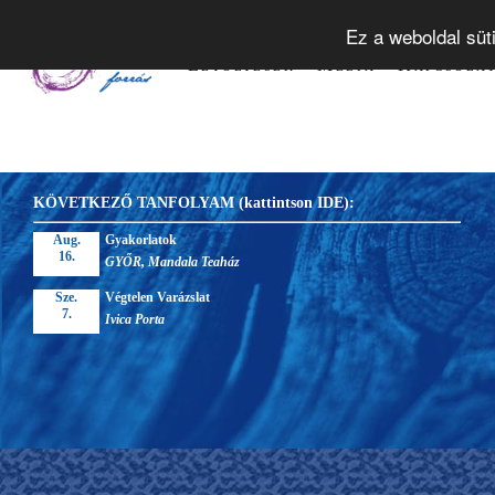
Tudástár
Alapelvek
Tanfol
Ez a weboldal süt
Letöltések
Média
Kapcsola
KÖVETKEZŐ TANFOLYAM (kattintson IDE):
Aug.
Gyakorlatok
16.
GYŐR, Mandala Teaház
Sze.
Végtelen Varázslat
7.
Ivica Porta