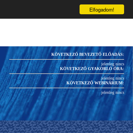
inárium
Könyvek
Blog
1
PRK-
U
Elfogadom!
KÖVETKEZŐ BEVEZETŐ ELŐADÁS:
jelenleg nincs
KÖVETKEZŐ GYAKORLÓ ÓRA:
jelenleg nincs
KÖVETKEZŐ WEBINÁRIUM:
jelenleg nincs