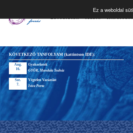
Tudástár
Alapelvek
Tanfol
Ez a weboldal süt
Letöltések
Média
Kapcsola
KÖVETKEZŐ TANFOLYAM (kattintson IDE):
Aug.
Gyakorlatok
16.
GYŐR, Mandala Teaház
Sze.
Végtelen Varázslat
7.
Ivica Porta