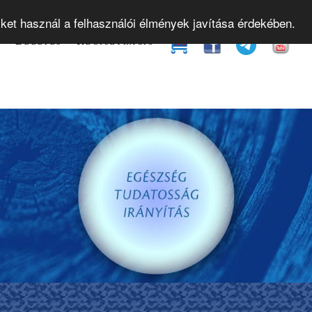
yamok
Gyakorló órák
Bevezető előadások
Web
iket használ a felhasználói élmények javítása érdekében.
t
Belépés
Regisztráció