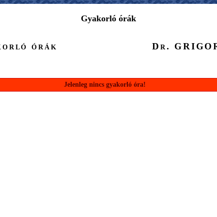
Gyakorló órák
orló órák
Dr. GRIGO
Jelenleg nincs gyakorló óra!