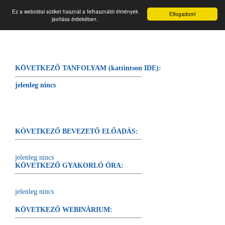
☰
Végtelen forrás
Ez a weboldal sütiket használ a felhasználói élmények
Elfogadom!
javítása érdekében.
KÖVETKEZŐ TANFOLYAM (kattintson IDE):
jelenleg nincs
KÖVETKEZŐ BEVEZETŐ ELŐADÁS:
jelenleg nincs
KÖVETKEZŐ GYAKORLÓ ÓRA:
jelenleg nincs
KÖVETKEZŐ WEBINÁRIUM: