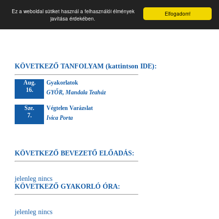
☰
Végtelen forrás
Ez a weboldal sütiket használ a felhasználói élmények
Elfogadom!
javítása érdekében.
KÖVETKEZŐ TANFOLYAM (kattintson IDE):
Aug.
Gyakorlatok
16.
GYŐR, Mandala Teaház
Sze.
Végtelen Varázslat
7.
Ivica Porta
KÖVETKEZŐ BEVEZETŐ ELŐADÁS:
jelenleg nincs
KÖVETKEZŐ GYAKORLÓ ÓRA:
jelenleg nincs