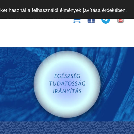
yamok
Gyakorló órák
Bevezető előadások
Web
iket használ a felhasználói élmények javítása érdekében.
t
Belépés
Regisztráció