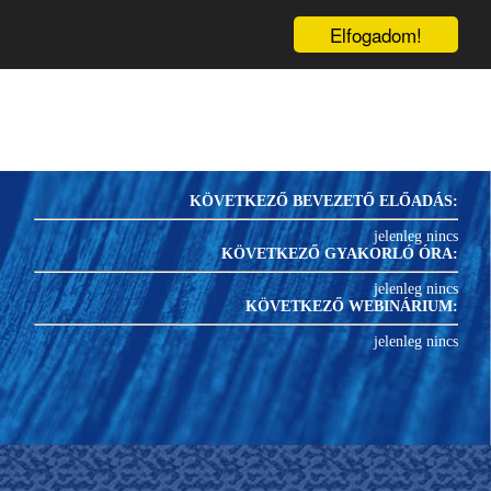
inárium
Könyvek
Blog
1
PRK-
U
Elfogadom!
KÖVETKEZŐ BEVEZETŐ ELŐADÁS:
jelenleg nincs
KÖVETKEZŐ GYAKORLÓ ÓRA:
jelenleg nincs
KÖVETKEZŐ WEBINÁRIUM:
jelenleg nincs