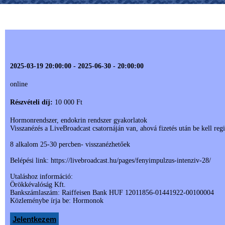
2025-03-19 20:00:00 - 2025-06-30 - 20:00:00
online
Részvételi díj:
10 000 Ft
Hormonrendszer, endokrin rendszer gyakorlatok
Visszanézés a LiveBroadcast csatornáján van, ahová fizetés után be kell reg
8 alkalom 25-30 percben- visszanézhetőek
Belépési link: https://livebroadcast.hu/pages/fenyimpulzus-intenziv-28/
Utaláshoz információ:
Örökkévalóság Kft.
Bankszámlaszám: Raiffeisen Bank HUF 12011856-01441922-00100004
Közleménybe írja be: Hormonok
Jelentkezem