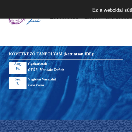
Tudástár
Alapelvek
Tanfol
Ez a weboldal süt
Letöltések
Média
Kapcsola
KÖVETKEZŐ TANFOLYAM (kattintson IDE):
Aug.
Gyakorlatok
16.
GYŐR, Mandala Teaház
Sze.
Végtelen Varázslat
7.
Ivica Porta