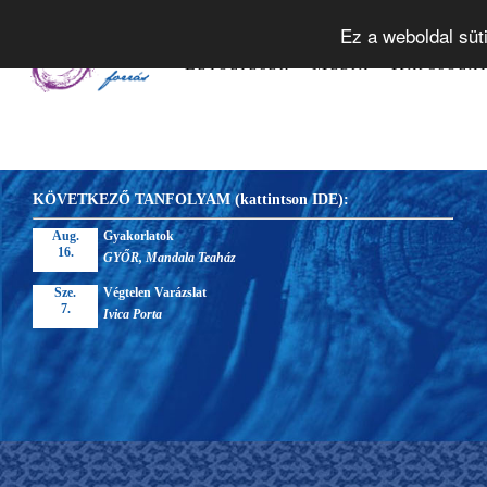
Tudástár
Alapelvek
Tanfol
Ez a weboldal süt
Letöltések
Média
Kapcsola
KÖVETKEZŐ TANFOLYAM (kattintson IDE):
Aug.
Gyakorlatok
16.
GYŐR, Mandala Teaház
Sze.
Végtelen Varázslat
7.
Ivica Porta