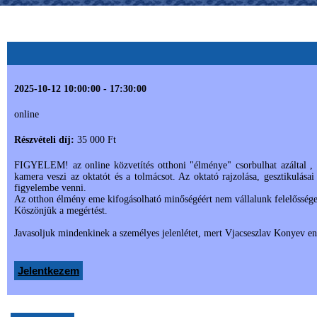
2025-10-12 10:00:00 - 17:30:00
online
Részvételi díj:
35 000 Ft
FIGYELEM! az online közvetítés otthoni "élménye" csorbulhat azáltal ,
kamera veszi az oktatót és a tolmácsot. Az oktató rajzolása, gesztikulásai
figyelembe venni.
Az otthon élmény eme kifogásolható minőségéért nem vállalunk felelőssége
Köszönjük a megértést.
Javasoljuk mindenkinek a személyes jelenlétet, mert Vjacseszlav Konyev ener
Jelentkezem