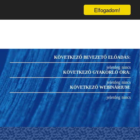
inárium
Könyvek
Blog
1
PRK-
U
Elfogadom!
KÖVETKEZŐ BEVEZETŐ ELŐADÁS:
jelenleg nincs
KÖVETKEZŐ GYAKORLÓ ÓRA:
jelenleg nincs
KÖVETKEZŐ WEBINÁRIUM:
jelenleg nincs