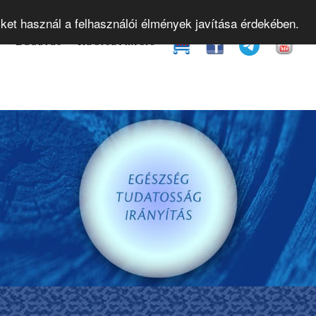
yamok
Gyakorló órák
Bevezető előadások
Web
iket használ a felhasználói élmények javítása érdekében.
t
Belépés
Regisztráció