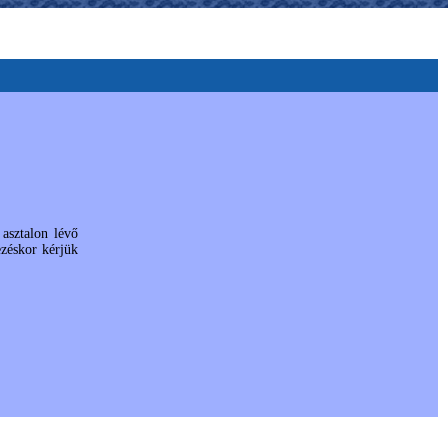
asztalon lévő
ezéskor kérjük