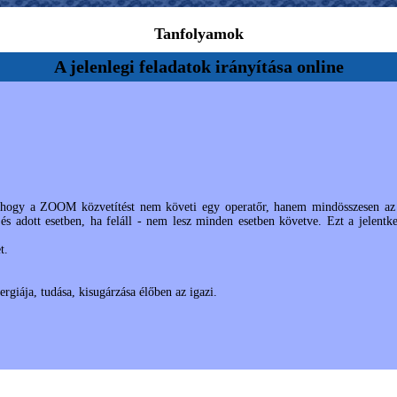
Tanfolyamok
A jelenlegi feladatok irányítása online
 hogy a ZOOM közvetítést nem követi egy operatőr, hanem mindösszesen az 
 és adott esetben, ha feláll - nem lesz minden esetben követve. Ezt a jelentk
t.
giája, tudása, kisugárzása élőben az igazi.