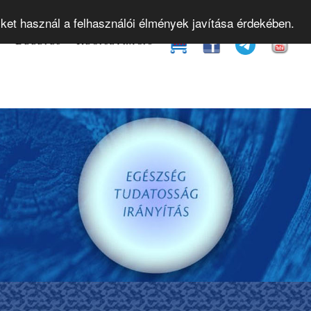
yamok
Gyakorló órák
Bevezető előadások
Web
iket használ a felhasználói élmények javítása érdekében.
t
Belépés
Regisztráció