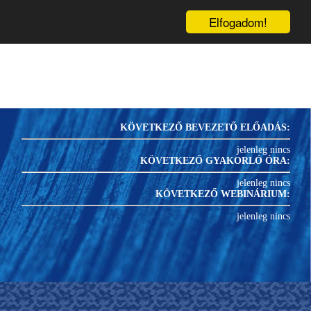
inárium
Könyvek
Blog
1
PRK-
U
Elfogadom!
KÖVETKEZŐ BEVEZETŐ ELŐADÁS:
jelenleg nincs
KÖVETKEZŐ GYAKORLÓ ÓRA:
jelenleg nincs
KÖVETKEZŐ WEBINÁRIUM:
jelenleg nincs