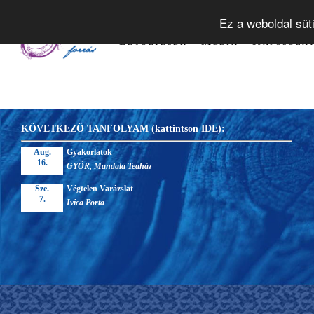
Tudástár
Alapelvek
Tanfol
Ez a weboldal süt
Letöltések
Média
Kapcsola
KÖVETKEZŐ TANFOLYAM (kattintson IDE):
Aug.
Gyakorlatok
16.
GYŐR, Mandala Teaház
Sze.
Végtelen Varázslat
7.
Ivica Porta