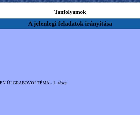
Tanfolyamok
A jelenlegi feladatok irányítása
ELJESEN ÚJ GRABOVOJ TÉMA - 1. része