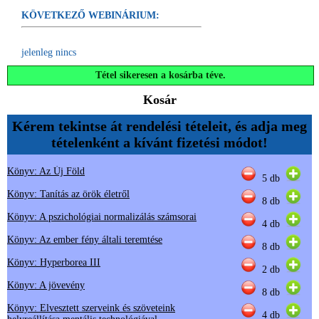
KÖVETKEZŐ WEBINÁRIUM:
jelenleg nincs
Tétel sikeresen a kosárba téve.
Kosár
Kérem tekintse át rendelési tételeit, és adja meg
tételenként a kívánt fizetési módot!
Könyv: Az Új Föld
5 db
Könyv: Tanítás az örök életről
8 db
Könyv: A pszichológiai normalizálás számsorai
4 db
Könyv: Az ember fény általi teremtése
8 db
Könyv: Hyperborea III
2 db
Könyv: A jövevény
8 db
Könyv: Elvesztett szerveink és szöveteink
4 db