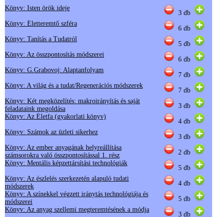
Könyv: Isten örök ideje
3 db
Könyv: Életteremtő szféra
6 db
Könyv: Tanítás a Tudatról
5 db
Könyv: Az összpontosítás módszerei
6 db
Könyv: G.Grabovoj: Alaptanfolyam
7 db
Könyv: A világ és a tudat/Regenerációs módszerek
7 db
Könyv: Két megközelítés: makroirányítás és saját
3 db
feladataink megoldása
Könyv: Az Életfa (gyakorlati könyv)
4 db
Könyv: Számok az üzleti sikerhez
3 db
Könyv: Az ember anyagának helyreállítása
2 db
számsorokra való összpontosítással 1. rész
Könyv: Mentális képzettársítási technológiák
5 db
Könyv: Az észlelés szerkezetén alapuló tudati
4 db
módszerek
Könyv: A színekkel végzett iránytás technológiája és
5 db
módszerei
Könyv: Az anyag szellemi megteremtésének a módja
3 db