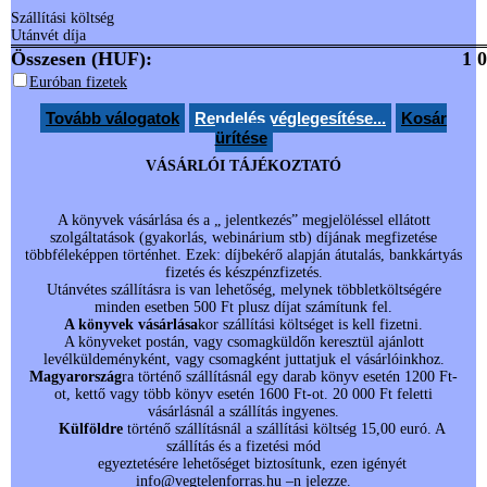
Szállítási költség
Utánvét díja
Összesen (HUF):
1 
Euróban fizetek
Tovább válogatok
Rendelés véglegesítése...
Kosár
ürítése
VÁSÁRLÓI TÁJÉKOZTATÓ
A könyvek vásárlása és a „ jelentkezés” megjelöléssel ellátott
szolgáltatások (gyakorlás, webinárium stb) díjának megfizetése
többféleképpen történhet. Ezek: díjbekérő alapján átutalás, bankkártyás
fizetés és készpénzfizetés.
Utánvétes szállításra is van lehetőség, melynek többletköltségére
minden esetben 500 Ft plusz díjat számítunk fel.
A könyvek
vásárlása
kor szállítási költséget is kell fizetni.
A könyveket postán, vagy csomagküldőn keresztül ajánlott
levélküldeményként, vagy csomagként juttatjuk el vásárlóinkhoz.
Magyarország
ra történő szállításnál egy darab könyv esetén 1200 Ft-
ot, kettő vagy több könyv esetén 1600 Ft-ot. 20 000 Ft feletti
vásárlásnál a szállítás ingyenes.
Külföldre
történő szállításnál a szállítási költség 15,00 euró. A
szállítás és a fizetési mód
egyeztetésére lehetőséget biztosítunk, ezen igényét
info@vegtelenforras.hu
–n jelezze.