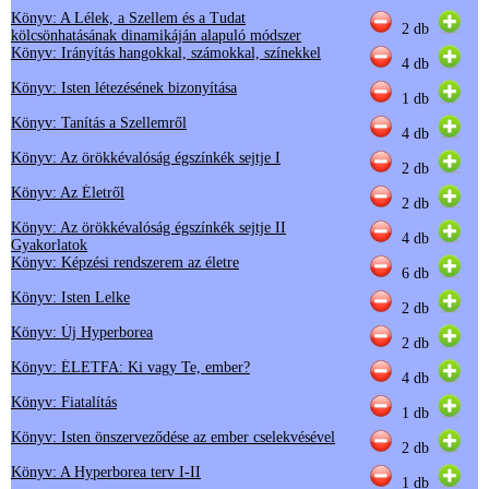
Könyv: A Lélek, a Szellem és a Tudat
2 db
kölcsönhatásának dinamikáján alapuló módszer
Könyv: Irányítás hangokkal, számokkal, színekkel
4 db
Könyv: Isten létezésének bizonyítása
1 db
Könyv: Tanítás a Szellemről
4 db
Könyv: Az örökkévalóság égszínkék sejtje I
2 db
Könyv: Az Életről
2 db
Könyv: Az örökkévalóság égszínkék sejtje II
4 db
Gyakorlatok
Könyv: Képzési rendszerem az életre
6 db
Könyv: Isten Lelke
2 db
Könyv: Új Hyperborea
2 db
Könyv: ÉLETFA: Ki vagy Te, ember?
4 db
Könyv: Fiatalítás
1 db
Könyv: Isten önszerveződése az ember cselekvésével
2 db
Könyv: A Hyperborea terv I-II
1 db