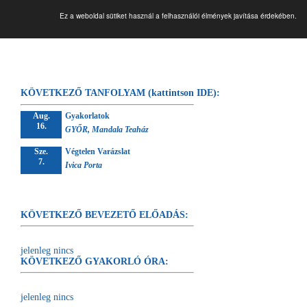
Végtelen forrás
Ez a weboldal sütiket használ a felhasználói élmények javítása érdekében.
KÖVETKEZŐ TANFOLYAM (kattintson IDE):
Aug.
Gyakorlatok
16.
GYŐR, Mandala Teaház
Sze.
Végtelen Varázslat
7.
Ivica Porta
KÖVETKEZŐ BEVEZETŐ ELŐADÁS:
jelenleg nincs
KÖVETKEZŐ GYAKORLÓ ÓRA:
jelenleg nincs