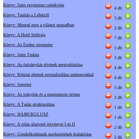
Könyv: Isten egyetemes cselekvése
4 db
Könyv: Tanítás a Lélekről
3 db
Könyv: Mentsd meg a világot magadban
2 db
Könyv: A Hold Szférája
7 db
Könyv: Az Ember teremtése
1 db
Könyv: Isten Tudata
3 db
Könyv: Az önirányítás elvének megvalósítása
4 db
Könyv: Kémiai elemek normalizálása számsorokkal
4 db
Könyv: Szeretet
5 db
Könyv: Az irányítás és a megismerés öröme
2 db
Könyv: A Tudat strukturálása
1 db
Könyv: HAJRUKULUSZ
1 db
Könyv: A világ alapvető törvényei I és II
2 db
Könyv: Gondolkodásunk szerkezetének kialakítása
2 db