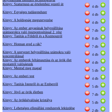
helyreállítása mentális technológiával
Könyv: Szaturnusz-az értelemhez vezető út
4 db
Könyv: Egységes tudásrendszer
4 db
Könyv: A boldogság megszervezése
4 db
Könyv: Az ember anyagának helyreállítása
7 db
számsorokra való összpontosítással 2. rész
Könyv: Tanítás a Földről és a Kozmoszról
8 db
Könyv: Honnan ered a rák?
7 db
Könyv: A szervezet helyreállítása számokra való
4 db
koncentrálással
Könyv: Az emberek feltámasztása és az örök élet
4 db
mostantól valóságunk
Könyv: Mentsd meg magad
5 db
Könyv: Az emberi test
4 db
Könyv: Tanítás Istenről és az Emberről
5 db
Könyv: Jövő az örök életben
7 db
Könyv: Az örökkévalóság kristálya
5 db
Könyv: Lehetséges ellenállási rendszerek leküzdése
2 db