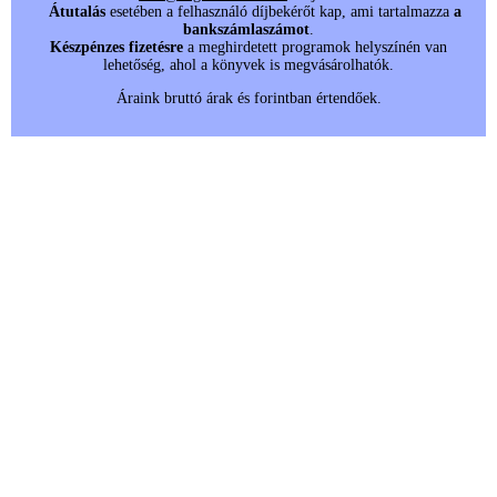
Átutalás
esetében a felhasználó díjbekérőt kap, ami tartalmazza
a
bankszámlaszámot
.
Készpénzes fizetésre
a meghirdetett programok helyszínén van
lehetőség, ahol a könyvek is megvásárolhatók.
Áraink bruttó árak és forintban értendőek.