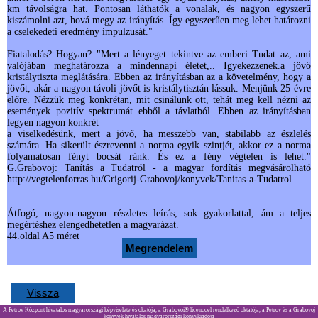
km távolságra hat. Pontosan láthatók a vonalak, és nagyon egyszerű
kiszámolni azt, hová megy az irányítás. Így egyszerűen meg lehet határozni
a cselekedeti eredmény impulzusát."
Fiatalodás? Hogyan? "Mert a lényeget tekintve az emberi Tudat az, ami
valójában meghatározza a mindennapi életet,.. Igyekezzenek.a jövő
kristálytiszta meglátására. Ebben az irányításban az a követelmény, hogy a
jövőt, akár a nagyon távoli jövőt is kristálytisztán lássuk. Menjünk 25 évre
előre. Nézzük meg konkrétan, mit csinálunk ott, tehát meg kell nézni az
események pozitív spektrumát ebből a távlatból. Ebben az irányításban
legyen nagyon konkrét
a viselkedésünk, mert a jövő, ha messzebb van, stabilabb az észlelés
számára. Ha sikerült észrevenni a norma egyik szintjét, akkor ez a norma
folyamatosan fényt bocsát ránk. És ez a fény végtelen is lehet."
G.Grabovoj: Tanítás a Tudatról - a magyar fordítás megvásárolható
http://vegtelenforras.hu/Grigorij-Grabovoj/konyvek/Tanitas-a-Tudatrol
Átfogó, nagyon-nagyon részletes leírás, sok gyakorlattal, ám a teljes
megértéshez elengedhetetlen a magyarázat.
44.oldal A5 méret
Megrendelem
Vissza
A Petrov Központ hivatalos magyarországi képviselete és okatója, a Grabovoi® licenccel rendelkező oktatója, a Petrov és a Grabovoj
könyvek hivatalos magyarországi könyvkiadója