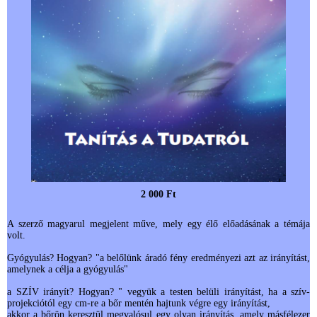
2 000 Ft
A szerző magyarul megjelent műve, mely egy élő előadásának a témája
volt.
Gyógyulás? Hogyan? "a belőlünk áradó fény eredményezi azt az irányítást,
amelynek a célja a gyógyulás"
a SZÍV irányít? Hogyan? " vegyük a testen belüli irányítást, ha a szív-
projekciótól egy cm-re a bőr mentén hajtunk végre egy irányítást,
akkor a bőrön keresztül megvalósul egy olyan irányítás, amely másfélezer