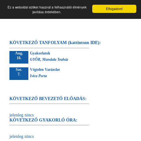
☰
Végtelen forrás
Ez a weboldal sütiket használ a felhasználói élmények
Elfogadom!
javítása érdekében.
KÖVETKEZŐ TANFOLYAM (kattintson IDE):
Aug.
Gyakorlatok
16.
GYŐR, Mandala Teaház
Sze.
Végtelen Varázslat
7.
Ivica Porta
KÖVETKEZŐ BEVEZETŐ ELŐADÁS:
jelenleg nincs
KÖVETKEZŐ GYAKORLÓ ÓRA:
jelenleg nincs