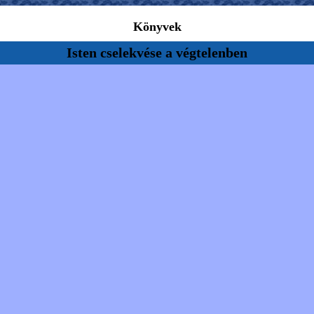
Könyvek
Isten cselekvése a végtelenben