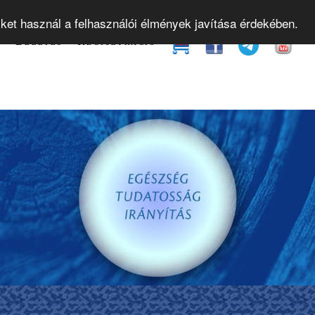
yamok
Gyakorló órák
Bevezető előadások
Web
iket használ a felhasználói élmények javítása érdekében.
t
Belépés
Regisztráció