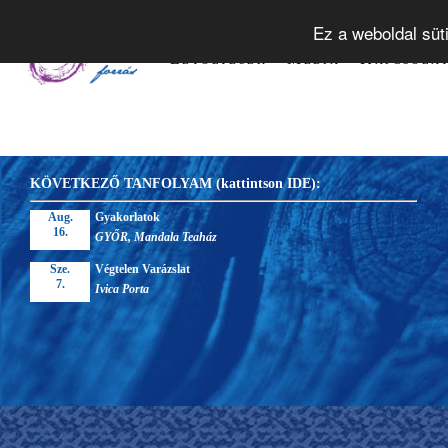
Tudástár
Alapelvek
Tanfol
Ez a weboldal süt
Letöltések
Média
Kapcsola
KÖVETKEZŐ TANFOLYAM (kattintson IDE):
Aug.
Gyakorlatok
16.
GYŐR, Mandala Teaház
Sze.
Végtelen Varázslat
7.
Ivica Porta