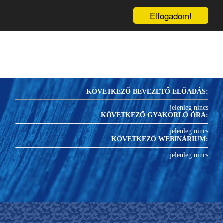
inárium
Könyvek
Blog
1
PRK-
U
Elfogadom!
KÖVETKEZŐ BEVEZETŐ ELŐADÁS:
jelenleg nincs
KÖVETKEZŐ GYAKORLÓ ÓRA:
jelenleg nincs
KÖVETKEZŐ WEBINÁRIUM:
jelenleg nincs