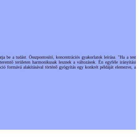
a be a tudást. Összpontosító, koncentrációs gyakorlatok leírása. "Ha a test
s teremtő területen harmonikusak lesznek a változások. Én egyféle irányítási
áció formává alakításával történő gyógyítás egy konkrét példáját elemezve, a