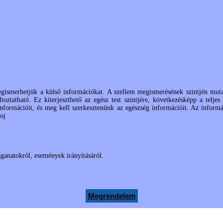
ismerhetjük a külső információkat. A szellem megismerésének szintjén mutatj
oztatható. Ez kiterjeszthető az egész test szintjére, következésképp a telje
információit, és meg kell szerkesztenünk az egészség információit. Az inform
oj
aganatokról, események irányításáról.
Megrendelem