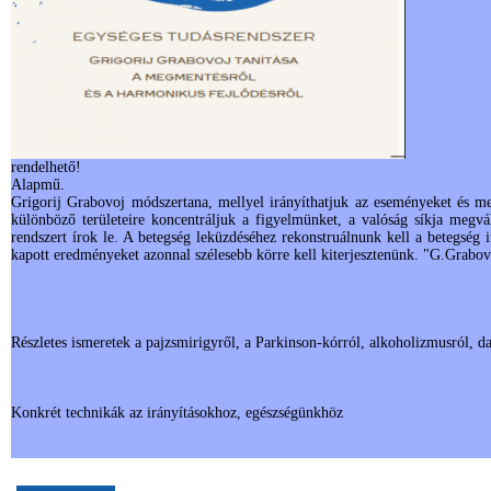
rendelhető!
Alapmű.
Grigorij Grabovoj módszertana, mellyel irányíthatjuk az eseményeket és meg
különböző területeire koncentráljuk a figyelmünket, a valóság síkja megvált
rendszert írok le. A betegség leküzdéséhez rekonstruálnunk kell a betegség 
kapott eredményeket azonnal szélesebb körre kell kiterjesztenünk. "G.Grabov
Részletes ismeretek a pajzsmirigyről, a Parkinson-kórról, alkoholizmusról, d
Konkrét technikák az irányításokhoz, egészségünkhöz