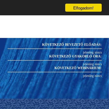
inárium
Könyvek
Blog
1
PRK-
U
Elfogadom!
KÖVETKEZŐ BEVEZETŐ ELŐADÁS:
jelenleg nincs
KÖVETKEZŐ GYAKORLÓ ÓRA:
jelenleg nincs
KÖVETKEZŐ WEBINÁRIUM:
jelenleg nincs