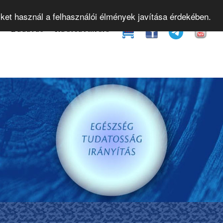
yamok
Gyakorló órák
Bevezető előadások
Web
iket használ a felhasználói élmények javítása érdekében.
t
Belépés
Regisztráció