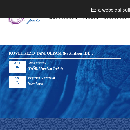
Tudástár
Alapelvek
Tanfol
Ez a weboldal süt
Letöltések
Média
Kapcsola
KÖVETKEZŐ TANFOLYAM (kattintson IDE):
Aug.
Gyakorlatok
16.
GYŐR, Mandala Teaház
Sze.
Végtelen Varázslat
7.
Ivica Porta