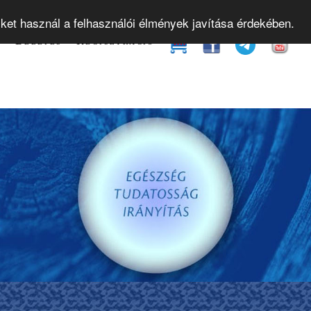
yamok
Gyakorló órák
Bevezető előadások
Web
iket használ a felhasználói élmények javítása érdekében.
t
Belépés
Regisztráció