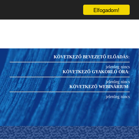
inárium
Könyvek
Blog
1
PRK-
U
Elfogadom!
KÖVETKEZŐ BEVEZETŐ ELŐADÁS:
jelenleg nincs
KÖVETKEZŐ GYAKORLÓ ÓRA:
jelenleg nincs
KÖVETKEZŐ WEBINÁRIUM:
jelenleg nincs