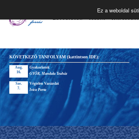
Tudástár
Alapelvek
Tanfol
Ez a weboldal süt
Letöltések
Média
Kapcsola
KÖVETKEZŐ TANFOLYAM (kattintson IDE):
Aug.
Gyakorlatok
16.
GYŐR, Mandala Teaház
Sze.
Végtelen Varázslat
7.
Ivica Porta