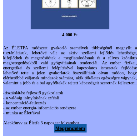
4 000 Ft
Az ÉLETFA módszert gyakorló személyek többségénél megnyílt a
tisztánlátásuk, lehetővé vált az aktív szellemi fejlődés lehetősége,
kifejlődtek és megerősödtek a megfiatalodásnak és a súlyos krónikus
megbetegedésekből való gyógyításának tendenciái. Az ember fizikai,
energetikai és szellemi felépítésével kapcsolatos ismeretek fejlődése
lehetővé tette a jelen gyakorlatok összeállítását olyan módon, hogy
elérhetőbbé váljanak mindazok számára, akik tökéletes egészségre vágynak,
valamint a jobb és a bal agyféltekék rejtett képességeit szeretnék fejleszteni.
-tisztánlátást fejlesztő gyakorlatok
- a valóság irányításának szférái
- koncentráció-fejlesztés
- az ember energia-információs rendszere
- munka az Életfával
Alapkönyv az Életfa 3 napos tanfolyamhoz.
Megrendelem