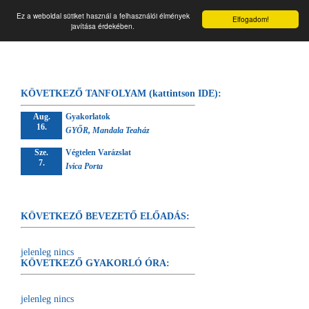
☰
Végtelen forrás
Ez a weboldal sütiket használ a felhasználói élmények
Elfogadom!
javítása érdekében.
KÖVETKEZŐ TANFOLYAM (kattintson IDE):
Aug.
Gyakorlatok
16.
GYŐR, Mandala Teaház
Sze.
Végtelen Varázslat
7.
Ivica Porta
KÖVETKEZŐ BEVEZETŐ ELŐADÁS:
jelenleg nincs
KÖVETKEZŐ GYAKORLÓ ÓRA:
jelenleg nincs