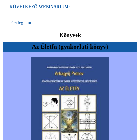
KÖVETKEZŐ WEBINÁRIUM:
jelenleg nincs
Könyvek
Az Életfa (gyakorlati könyv)