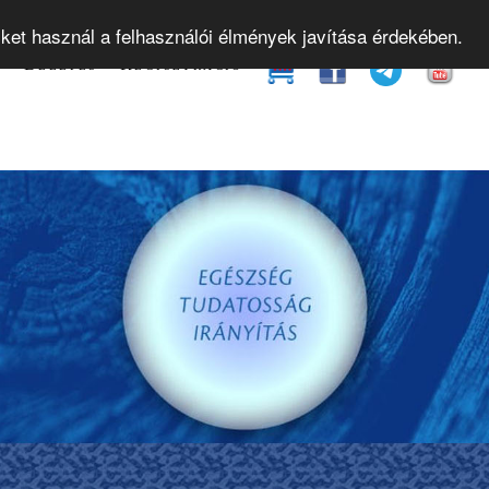
yamok
Gyakorló órák
Bevezető előadások
Web
iket használ a felhasználói élmények javítása érdekében.
t
Belépés
Regisztráció