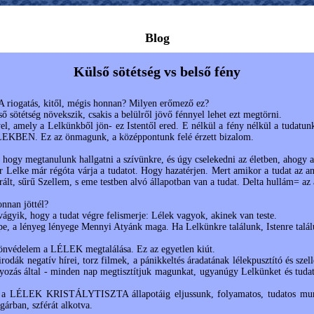
Blog
Külső sötétség vs belső fény
A riogatás, kitől, mégis honnan? Milyen erőmező ez?
ő sötétség növekszik, csakis a belülről jövő fénnyel lehet ezt megtörni.
el, amely a Lelkünkből jön- ez Istentől ered. E nélkül a fény nélkül a tudatunk
KBEN. Ez az önmagunk, a középpontunk felé érzett bizalom.
i, hogy megtanulunk hallgatni a szívünkre, és úgy cselekedni az életben, ahogy a
Lelke már régóta várja a tudatot. Hogy hazatérjen. Mert amikor a tudat az anya
trált, sűrű Szellem, s eme testben alvó állapotban van a tudat. Delta hullám= az
nnan jöttél?
vágyik, hogy a tudat végre felismerje: Lélek vagyok, akinek van teste.
e, a lényeg lényege Mennyi Atyánk maga. Ha Lelkünkre találunk, Istenre találu
önvédelem a LÉLEK megtalálása. Ez az egyetlen kiút.
 irodák negatív hírei, torz filmek, a pánikkeltés áradatának lélekpusztító és sz
yozás által - minden nap megtisztítjuk magunkat, ugyanúgy Lelkünket és tudat
a LÉLEK KRISTÁLYTISZTA állapotáig eljussunk, folyamatos, tudatos munka
gárban, szférát alkotva.