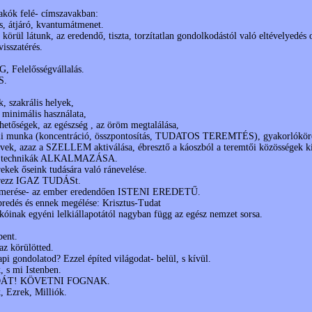
akók felé- címszavakban:
, átjáró, kvantumátmenet.
örül látunk, az eredendő, tiszta, torzítatlan gondolkodástól való eltévelyedés 
isszatérés.
Felelősségvállalás.
S.
k, szakrális helyek,
g minimális használata,
ehetőségek, az egészség , az öröm megtalálása,
i munka (koncentráció, összpontosítás, TUDATOS TEREMTÉS), gyakorlókörök, 
rvek, azaz a SZELLEM aktiválása, ébresztő a káoszból a teremtői közösségek ki
i technikák ALKALMAZÁSA.
rekek őseink tudására való ránevelése.
rezz IGAZ TUDÁSt.
smerése- az ember eredendően ISTENI EREDETŰ.
bredés és ennek megélése: Krisztus-Tudat
kóinak egyéni lelkiállapotától nagyban függ az egész nemzet sorsa.
bent.
z körülötted.
api gondolatod? Ezzel építed világodat- belül, s kívül.
, s mi Istenben.
LDÁT! KÖVETNI FOGNAK.
, Ezrek, Milliók.