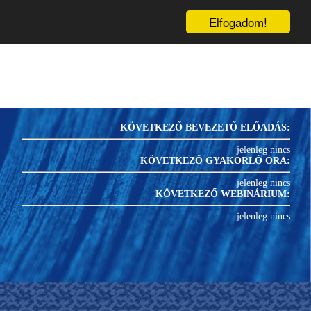
inárium
Könyvek
Blog
1
PRK-
U
Elfogadom!
KÖVETKEZŐ BEVEZETŐ ELŐADÁS:
jelenleg nincs
KÖVETKEZŐ GYAKORLÓ ÓRA:
jelenleg nincs
KÖVETKEZŐ WEBINÁRIUM:
jelenleg nincs