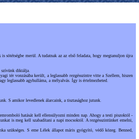
 is sötétségbe merül. A tudatnak az az első feladata, hogy megtanuljon újra
 szívünk diktálja.
gi tér vonzásába került, a leglassabb rezgésszintre vitte a Szellem, hiszen
 agy leglassabb agyhulláma, a mélyalvás. Így is értelmezheted.
nk. S amikor levedlenek álarcaink, a tisztasághoz jutunk.
ellemromboló hatását kell ellensúlyozni minden nap. Ahogy a testi piszoktól -
unkat is meg kell szabadítani a napi mocsoktól. A rezgésszintünket emelni,
 szükséges. S eme Lélek állapot máris gyógyító, védő közeg. Benned,