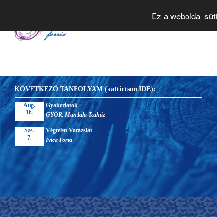
Tudástár
Alapelvek
Tanfol
Ez a weboldal süt
Letöltések
Média
Kapcsola
KÖVETKEZŐ TANFOLYAM (kattintson IDE):
Aug.
Gyakorlatok
16.
GYŐR, Mandala Teaház
Sze.
Végtelen Varázslat
7.
Ivica Porta