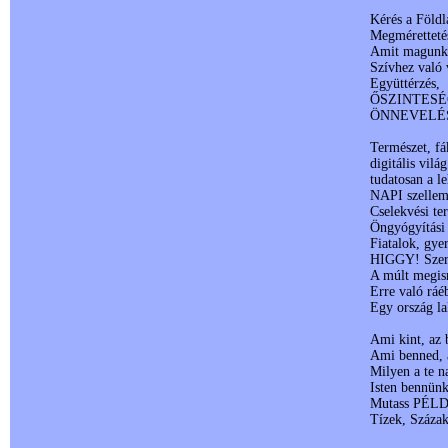
Kérés a Földl
Megmérettetés
Amit magunk k
Szívhez való v
Együttérzés,
ŐSZINTESÉG, 
ÖNNEVELÉ
Természet, fá
digitális vilá
tudatosan a l
NAPI szellem
Cselekvési te
Öngyógyítás
Fiatalok, gye
HIGGY! Sze
A múlt megi
Erre való ráé
Egy ország la
Ami kint, az 
Ami benned, a
Milyen a te n
Isten bennünk
Mutass PÉ
Tízek, Százak