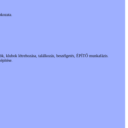
okozata.
klubok létrehozása, találkozás, beszélgetés, ÉPÍTŐ munkafázis.
építése.