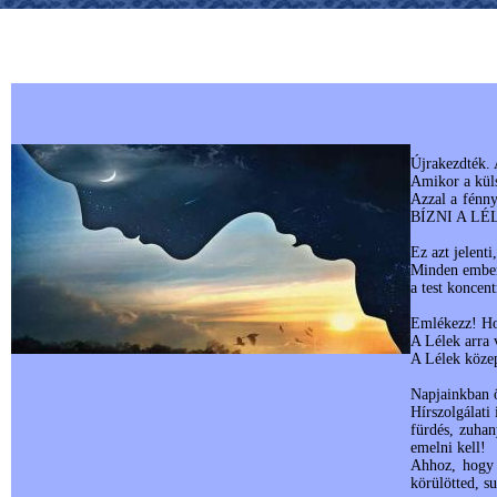
Újrakezdték. 
Amikor a küls
Azzal a fénny
BÍZNI A LÉLE
Ez azt jelent
Minden ember 
a test koncen
Emlékezz! Ho
A Lélek arra 
A Lélek közep
Napjainkban 
Hírszolgálati
fürdés, zuhan
emelni kell!
Ahhoz, hogy 
körülötted, su